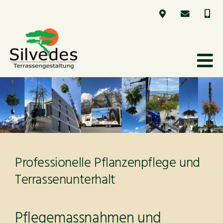
Skip
to
content
Tog
Terrassengestaltung
Nav
Projekte
Ratgeber
Professionelle Pflanzenpflege und
Terrassenunterhalt
Über uns
Kontakt
Pflegemassnahmen und